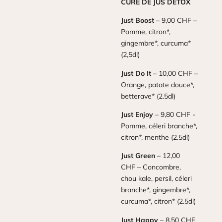
CURE DE JUS DETOX
Just Boost
– 9,00 CHF –
Pomme, citron*,
gingembre*, curcuma*
(2,5dl)
Just Do It
– 10,00 CHF –
Orange, patate douce*,
betterave* (2.5dl)
Just Enjoy
– 9,80 CHF -
Pomme, céleri branche*,
citron*, menthe (2.5dl)
Just Green
– 12,00
CHF – Concombre,
chou kale, persil, céleri
branche*, gingembre*,
curcuma*, citron* (2.5dl)
Just Happy
– 8,50 CHF