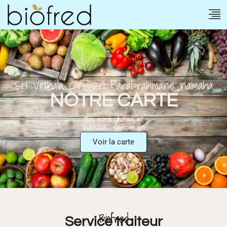
Sri Vitthala Giridhari Parabrahmane namaha
NOTRE CARTE
Bio, sans gluten, et
surtout… délicieux !
Voir la carte
Biofred
Service traiteur