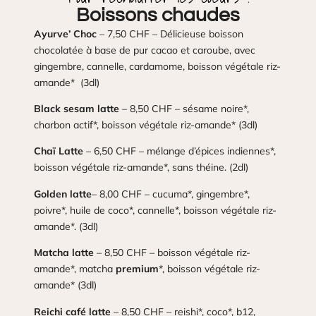
Boissons chaudes
Ayurve’ Choc
– 7,50 CHF – Délicieuse boisson
chocolatée à base de pur cacao et caroube, avec
gingembre, cannelle, cardamome, boisson végétale riz-
amande* (3dl)
Black sesam latte
– 8,50 CHF – sésame noire*,
charbon actif*, boisson végétale riz-amande* (3dl)
Chaï Latte
– 6,50 CHF – mélange d’épices indiennes*,
boisson végétale riz-amande*, sans théine. (2dl)
Golden latte
– 8,00 CHF – cucuma*, gingembre*,
poivre*, huile de coco*, cannelle*, boisson végétale riz-
amande*. (3dl)
Matcha latte
– 8,50 CHF – boisson végétale riz-
amande*, matcha
premium
*, boisson végétale riz-
amande* (3dl)
Reichi café latte
– 8,50 CHF – reishi*, coco*, b12,