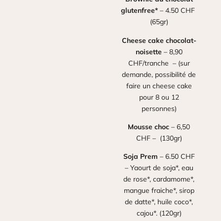
glutenfree*
– 4.50 CHF
(65gr)
Cheese cake chocolat-
noisette
– 8,90
CHF/tranche – (sur
demande, possibilité de
faire un cheese cake
pour 8 ou 12
personnes)
Mousse choc
– 6,50
CHF – (130gr)
Soja Prem
– 6.50 CHF
– Yaourt de soja*, eau
de rose*, cardamome*,
mangue fraiche*, sirop
de datte*, huile coco*,
cajou*. (120gr)