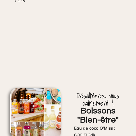
Désaltérez vous
sainement !
Boissons
"Bien-être"
Eau de coco O’Miss
:
6,00 (3,3dl)