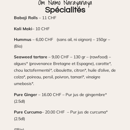
Om Namo Narayanaya
Spécialités
Babaji Rolls
– 11 CHF
Kali Maki
– 10 CHF
Hummus
– 6,00 CHF (sans ail, ni oignon) – 150gr –
(Bio)
Seaweed tartare
– 9,00 CHF – 130 gr – (rawfood) –
algues* (provenance Bretagne et Espagne), carotte*,
chou lactofermenté*, ciboulette, citron*, huile d’olive, de
colza*, poireau, persil, poivron, tamari*, vinaigre
umebosis*.
Pure Ginger
– 16.00 CHF – Pur jus de gingembre*
(2.5dl)
Pure Curcuma
– 20.00 CHF – Pur jus de curcuma*
(2.5dl)
(*Bio)