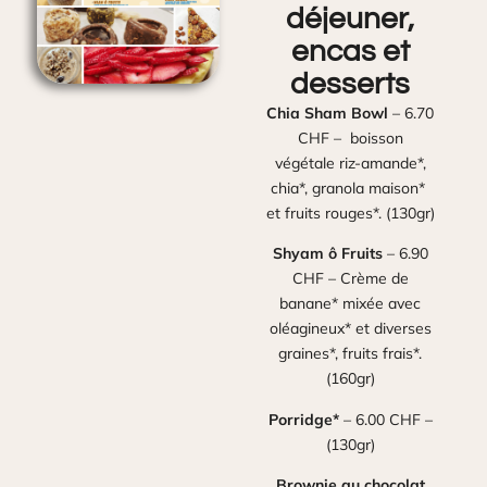
déjeuner,
encas et
desserts
Chia Sham Bowl
– 6.70
CHF – boisson
végétale riz-amande*,
chia*, granola maison*
et fruits rouges*. (130gr)
Shyam ô Fruits
– 6.90
CHF – Crème de
banane* mixée avec
oléagineux* et diverses
graines*, fruits frais*.
(160gr)
Porridge*
– 6.00 CHF –
(130gr)
Brownie au chocolat