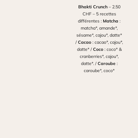
Bhakti Crunch
– 2.50
CHF – 5 recettes
différentes :
Matcha
:
matcha*, amande*,
sésame*, cajou*, datte*
/
Cacao
: cacao*, cajou*,
datte* /
Coco
: coco* &
cranberries*, cajou*,
datte*. /
Caroube
:
caroube*, coco*