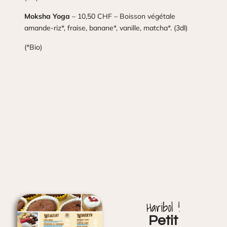
Moksha Yoga
– 10,50 CHF – Boisson végétale
amande-riz*, fraise, banane*, vanille, matcha*. (3dl)
(*Bio)
Haribol !
Petit