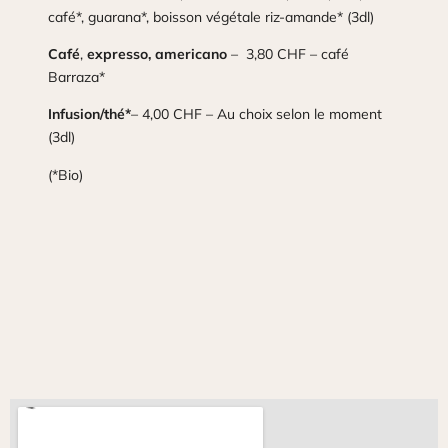
café*, guarana*, boisson végétale riz-amande* (3dl)
Café
,
expresso, americano
– 3,80 CHF – café
Barraza*
Infusion/thé*
– 4,00 CHF – Au choix selon le moment
(3dl)
(*Bio)