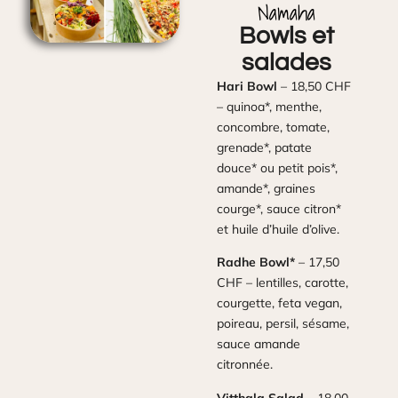
Namaha
Bowls et
salades
Hari Bowl
– 18,50 CHF
– quinoa*, menthe,
concombre, tomate,
grenade*, patate
douce* ou petit pois*,
amande*, graines
courge*, sauce citron*
et huile d’huile d’olive.
Radhe Bowl*
– 17,50
CHF – lentilles, carotte,
courgette, feta vegan,
poireau, persil, sésame,
sauce amande
citronnée.
Vitthala Salad
– 18,00